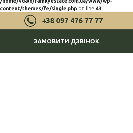
/home/vdalo/familyestate.com.ua/www/wp-
content/themes/fe/single.php
on line
43
+38 097 476 77 77
ЗАМОВИТИ ДЗВІНОК