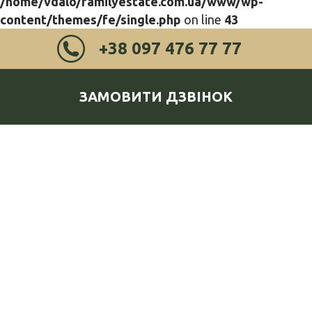
/home/vdalo/familyestate.com.ua/www/wp-
content/themes/fe/single.php
on line
43
+38 097 476 77 77
ЗАМОВИТИ ДЗВІНОК