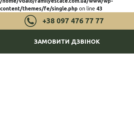
/home/vdalo/familyestate.com.ua/www/wp-
content/themes/fe/single.php
on line
43
+38 097 476 77 77
ЗАМОВИТИ ДЗВІНОК