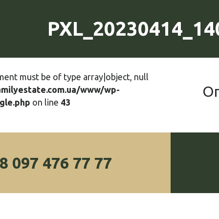
PXL_20230414_14
ment must be of type array|object, null
О
amilyestate.com.ua/www/wp-
gle.php
on line
43
8 097 476 77 77