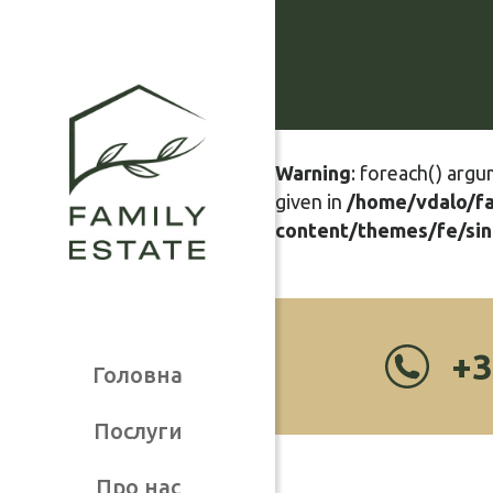
Warning
: foreach() argu
given in
/home/vdalo/f
content/themes/fe/sin
+3
Головна
Послуги
Про нас