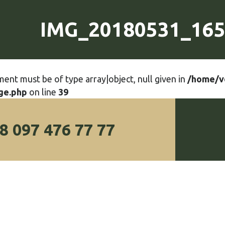
IMG_20180531_165
ment must be of type array|object, null given in
/home/v
ge.php
on line
39
8 097 476 77 77