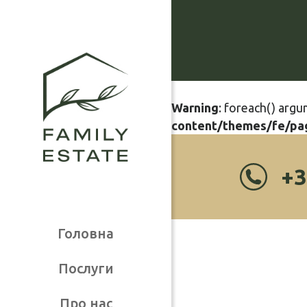
Warning
: foreach() argu
content/themes/fe/pa
+3
Головна
Послуги
Про нас