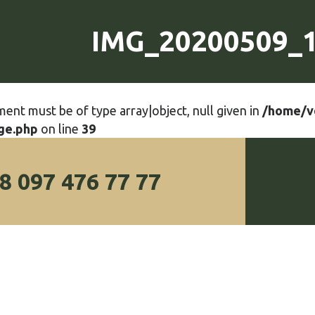
IMG_20200509_
ment must be of type array|object, null given in
/home/v
ge.php
on line
39
8 097 476 77 77