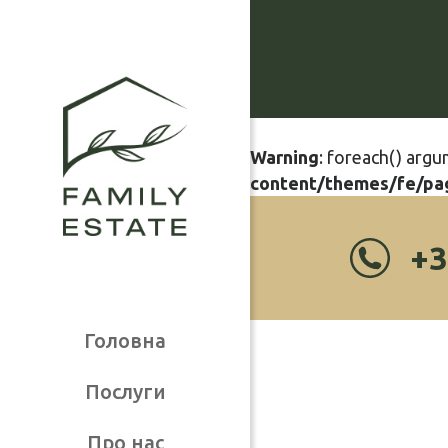
Warning
: foreach() argu
content/themes/fe/pa
+3
Головна
Послуги
Про нас