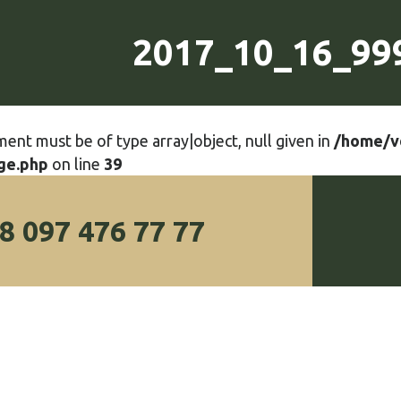
2017_10_16_99
ment must be of type array|object, null given in
/home/v
ge.php
on line
39
8 097 476 77 77