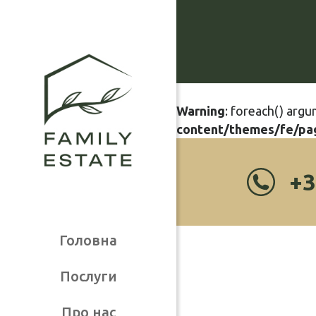
Warning
: foreach() argu
content/themes/fe/pa
+3
Головна
Послуги
Про нас