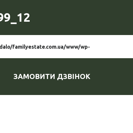
99_12
dalo/familyestate.com.ua/www/wp-
ЗАМОВИТИ ДЗВІНОК