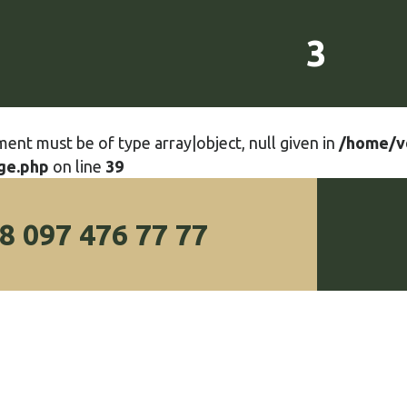
3
ment must be of type array|object, null given in
/home/v
ge.php
on line
39
8 097 476 77 77