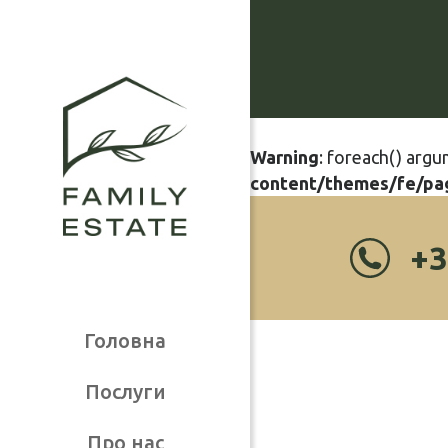
Warning
: foreach() argu
content/themes/fe/pa
+3
Головна
Послуги
Про нас