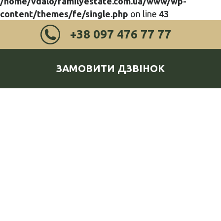
/home/vdalo/familyestate.com.ua/www/wp-
content/themes/fe/single.php
on line
43
+38 097 476 77 77
ЗАМОВИТИ ДЗВІНОК