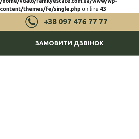
/home/vdalo/familyestate.com.ua/www/wp-
content/themes/fe/single.php
on line
43
+38 097 476 77 77
ЗАМОВИТИ ДЗВІНОК