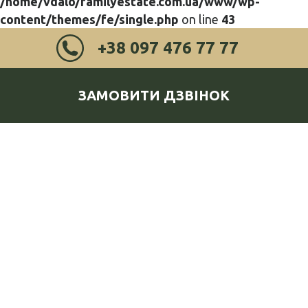
/home/vdalo/familyestate.com.ua/www/wp-
content/themes/fe/single.php
on line
43
+38 097 476 77 77
ЗАМОВИТИ ДЗВІНОК