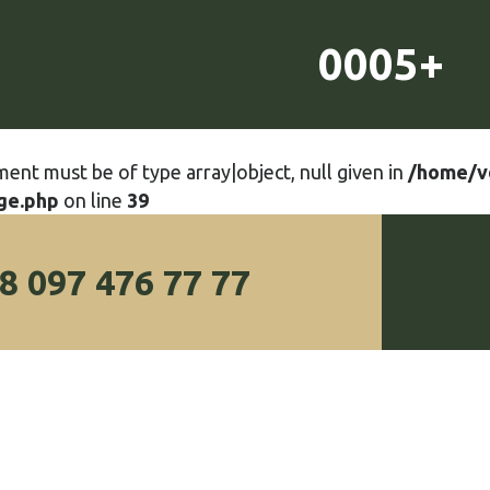
0005+
ment must be of type array|object, null given in
/home/v
ge.php
on line
39
8 097 476 77 77