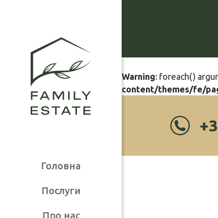
Warning
: foreach() argu
content/themes/fe/pa
+3
Головна
Послуги
Про нас