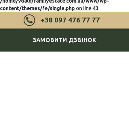
/home/vdalo/familyestate.com.ua/www/wp-
content/themes/fe/single.php
on line
43
+38 097 476 77 77
ЗАМОВИТИ ДЗВІНОК