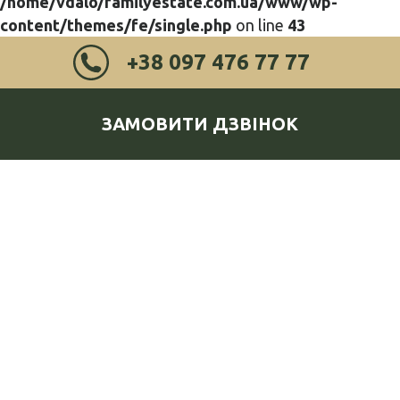
/home/vdalo/familyestate.com.ua/www/wp-
content/themes/fe/single.php
on line
43
+38 097 476 77 77
ЗАМОВИТИ ДЗВІНОК