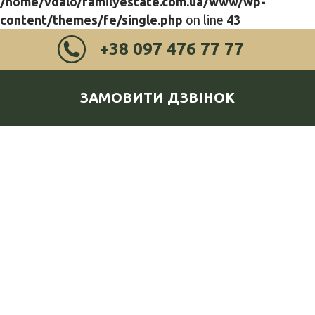
/home/vdalo/familyestate.com.ua/www/wp-
content/themes/fe/single.php
on line
43
+38 097 476 77 77
ЗАМОВИТИ ДЗВІНОК