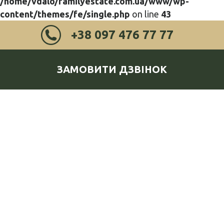
/home/vdalo/familyestate.com.ua/www/wp-
content/themes/fe/single.php
on line
43
+38 097 476 77 77
ЗАМОВИТИ ДЗВІНОК