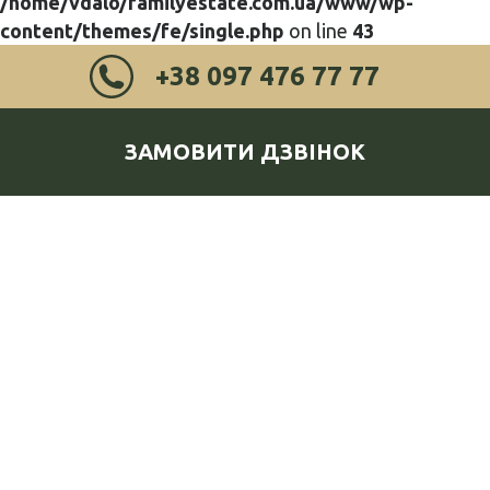
/home/vdalo/familyestate.com.ua/www/wp-
content/themes/fe/single.php
on line
43
+38 097 476 77 77
ЗАМОВИТИ ДЗВІНОК