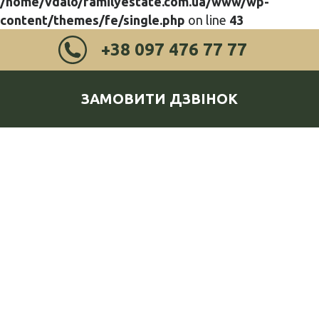
/home/vdalo/familyestate.com.ua/www/wp-
content/themes/fe/single.php
on line
43
+38 097 476 77 77
ЗАМОВИТИ ДЗВІНОК