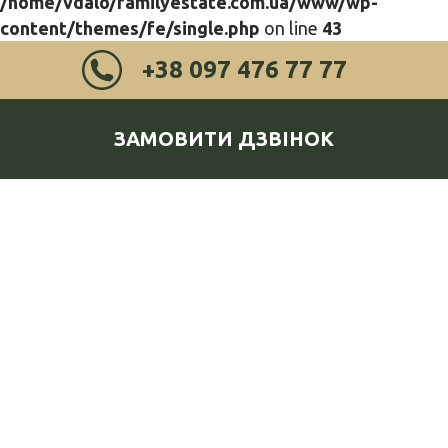
/home/vdalo/familyestate.com.ua/www/wp-
content/themes/fe/single.php
on line
43
+38 097 476 77 77
ЗАМОВИТИ ДЗВІНОК