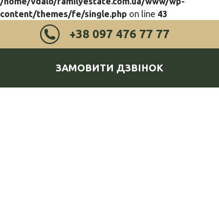
/home/vdalo/familyestate.com.ua/www/wp-
content/themes/fe/single.php
on line
43
+38 097 476 77 77
ЗАМОВИТИ ДЗВІНОК