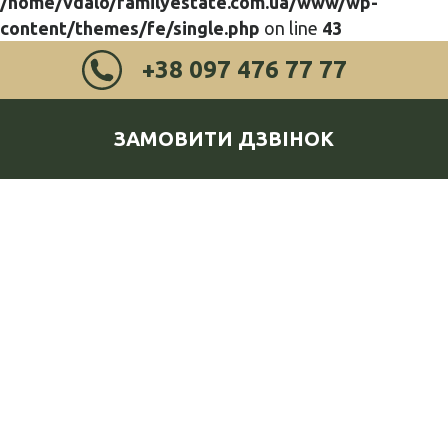
/home/vdalo/familyestate.com.ua/www/wp-
content/themes/fe/single.php
on line
43
+38 097 476 77 77
ЗАМОВИТИ ДЗВІНОК