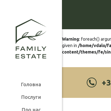
Warning
: foreach() argu
given in
/home/vdalo/f
content/themes/fe/sin
+3
Головна
Послуги
Про нас