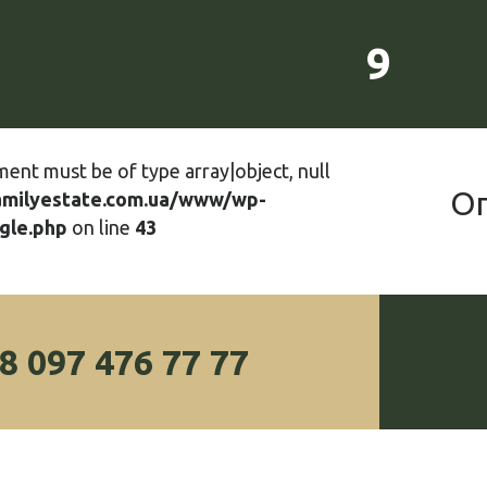
9
ment must be of type array|object, null
О
amilyestate.com.ua/www/wp-
gle.php
on line
43
8 097 476 77 77