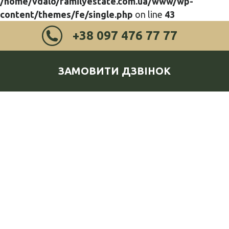
/home/vdalo/familyestate.com.ua/www/wp-
content/themes/fe/single.php
on line
43
+38 097 476 77 77
ЗАМОВИТИ ДЗВІНОК