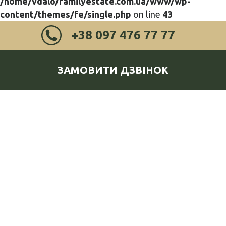
/home/vdalo/familyestate.com.ua/www/wp-
content/themes/fe/single.php
on line
43
+38 097 476 77 77
ЗАМОВИТИ ДЗВІНОК