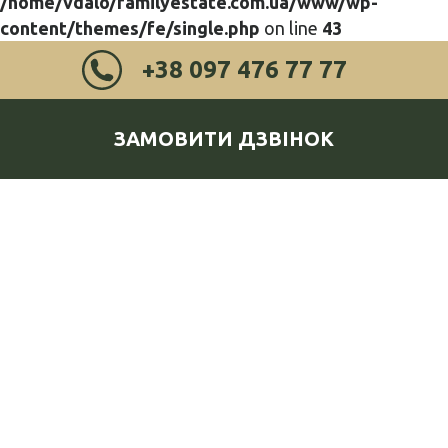
/home/vdalo/familyestate.com.ua/www/wp-
content/themes/fe/single.php
on line
43
+38 097 476 77 77
ЗАМОВИТИ ДЗВІНОК