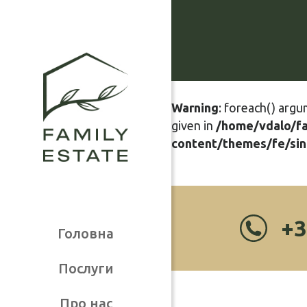
Warning
: foreach() argu
given in
/home/vdalo/f
content/themes/fe/sin
+3
Головна
Послуги
Про нас