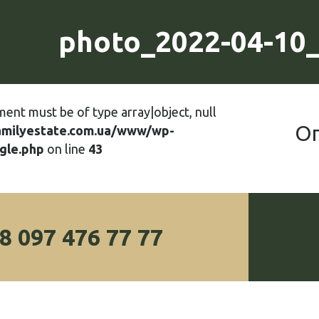
photo_2022-04-10_
ment must be of type array|object, null
О
amilyestate.com.ua/www/wp-
gle.php
on line
43
8 097 476 77 77