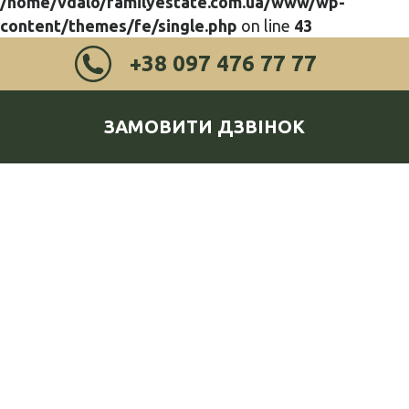
/home/vdalo/familyestate.com.ua/www/wp-
content/themes/fe/single.php
on line
43
+38 097 476 77 77
ЗАМОВИТИ ДЗВІНОК