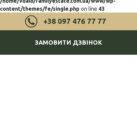
/home/vdalo/familyestate.com.ua/www/wp-
content/themes/fe/single.php
on line
43
+38 097 476 77 77
ЗАМОВИТИ ДЗВІНОК