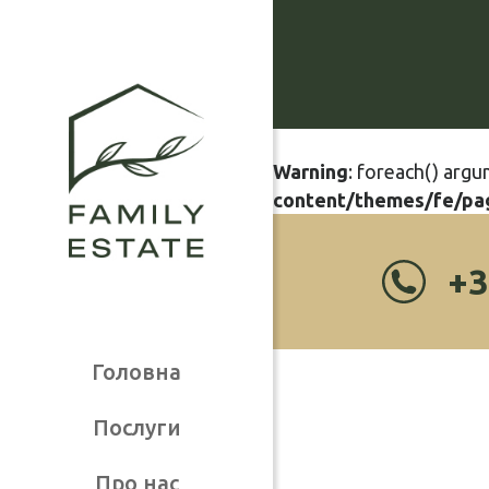
Warning
: foreach() argu
content/themes/fe/pa
+3
Головна
Послуги
Про нас