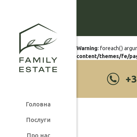
Warning
: foreach() argu
content/themes/fe/pa
+3
Головна
Послуги
Про нас