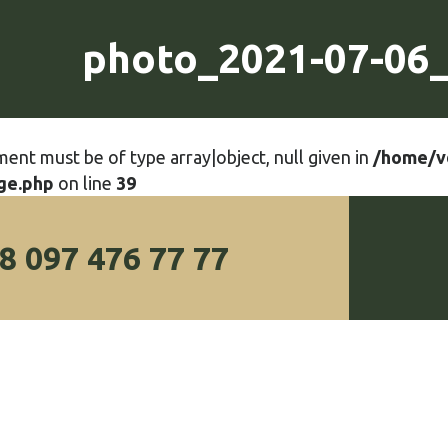
photo_2021-07-06_
ment must be of type array|object, null given in
/home/v
ge.php
on line
39
8 097 476 77 77