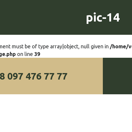
pic-14
ment must be of type array|object, null given in
/home/v
ge.php
on line
39
8 097 476 77 77