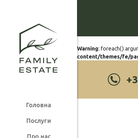
Warning
: foreach() argu
content/themes/fe/pa
+3
Головна
Послуги
Про нас