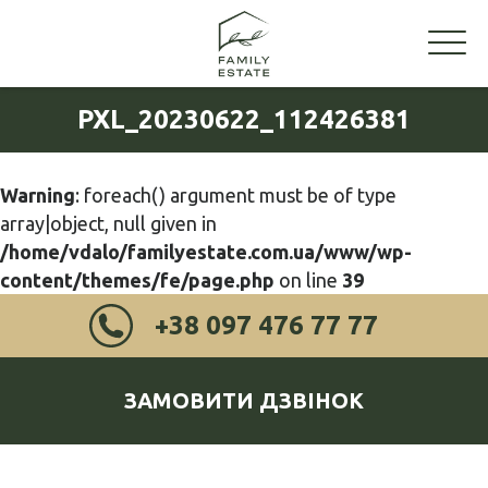
PXL_20230622_112426381
Warning
: foreach() argument must be of type
array|object, null given in
/home/vdalo/familyestate.com.ua/www/wp-
content/themes/fe/page.php
on line
39
+38 097 476 77 77
ЗАМОВИТИ ДЗВІНОК